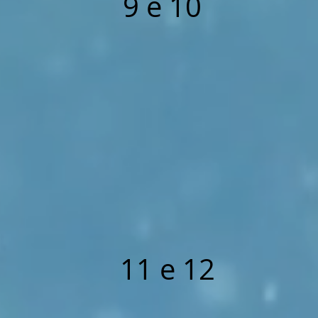
9 e 10
11 e 12