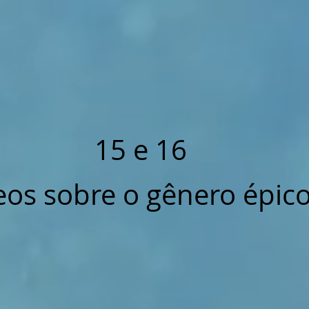
15 e 16
eos sobre o gênero épic