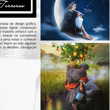
iana de design gráfico,
toque digital, composição
O trabalho artístico com a
ue investe no surrealismo
 a pena visitar e conhecer
os! Vejam ao lado algumas
 os detalhes. (divulgação
.