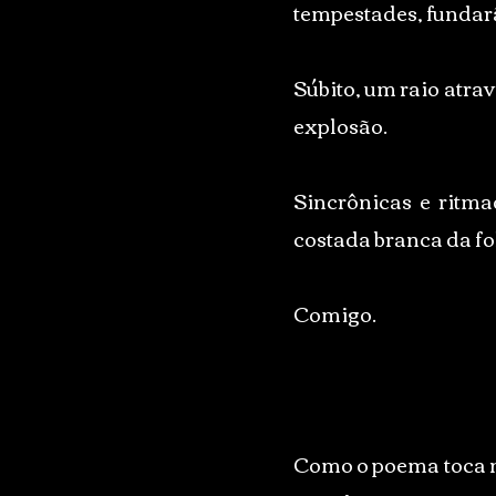
tempestades, fundarã
Súbito, um raio atrav
explosão.
Sincrônicas e ritma
costada branca da fo
Comigo.
Como o poema toca na