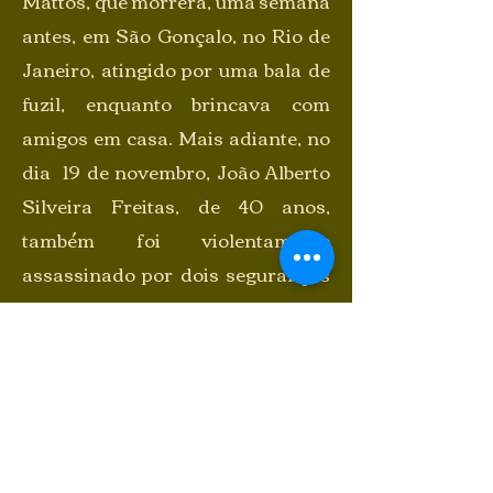
Mattos, que morrera, uma semana
antes, em São Gonçalo, no Rio de
Janeiro, atingido por uma bala de
fuzil, enquanto brincava com
amigos em casa.
Mais adiante, no
dia 19 de novembro, João Alberto
Silveira Freitas, de 40 anos,
também foi violentamente
assassinado por dois seguranças
do Carrefour de Porto Alegre. De
forma semelhante à de Floyd, João
Alberto, no chão, anuniciou que
iria morrer. Um jovenzinho e dois
homens negros. Suas mortes,
veiculadas por todo o mundo,